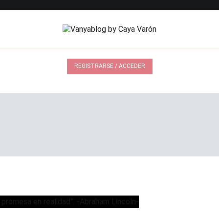
Vanya blog by Caya Varón
Vanyablog by Caya Varón
REGISTRARSE / ACCEDER