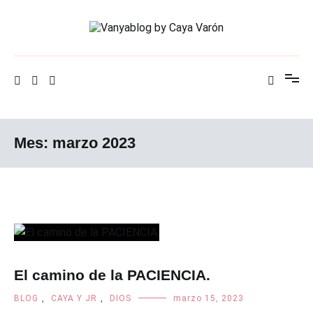
Ir
al
contenido
Vanya blog by Caya Varón
Vanyablog by Caya Varón
Mes: marzo 2023
El camino de la PACIENCIA.
BLOG
,
CAYA Y JR
,
DIOS
marzo 15, 2023