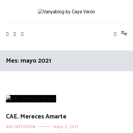
Ir
al
contenido
Vanyablog by Caya Varón
Vanya blog by Caya Varón
Mes: mayo 2021
CAE. Mereces Amarte
SIN CATEGORÍA
mayo 2, 2021